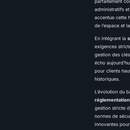
parfaitement co
administratifs e
accentue cette h
de l’espace et l
En intégrant la
s
exigences strict
gestion des clé
écho aujourd’hui
pour clients ha
historiques.
L’évolution du 
réglementation
gestion stricte 
normes de sécuri
innovantes pour