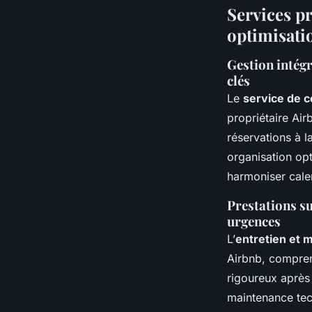
Services p
optimisatio
Gestion intégr
clés
Le
service de c
propriétaire Air
réservations à l
organisation opt
harmoniser calen
Prestations s
urgences
L’
entretien et 
Airbnb, compren
rigoureux après 
maintenance tech