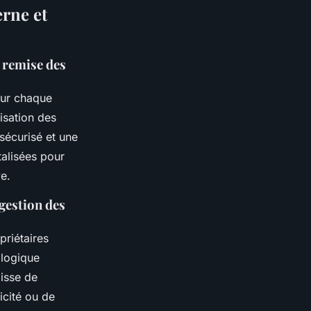
erne et
a remise des
our chaque
isation des
 sécurisé et une
talisées pour
ve.
gestion des
riétaires
ologique
gisse de
icité ou de