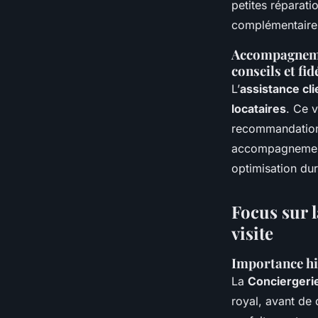
petites réparati
complémentaires
Accompagnemen
conseils et fid
L’
assistance cli
locataires
. Ce v
recommandations
accompagnement p
optimisation dur
Focus sur l
visite
Importance his
La
Conciergerie
royal, avant de 