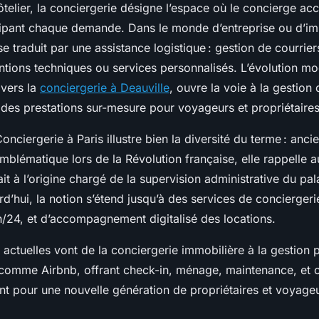
ôtelier, la conciergerie désigne l’espace où le concierge accu
ticipant chaque demande. Dans le monde d’entreprise ou d’i
 se traduit par une assistance logistique : gestion de courrier
entions techniques ou services personnalisés. L’évolution m
vers la
conciergerie à Deauville
, ouvre la voie à la gestion 
 des prestations sur-mesure pour voyageurs et propriétaires
Conciergerie à Paris illustre bien la diversité du terme : anci
blématique lors de la Révolution française, elle rappelle au
it à l’origine chargé de la supervision administrative du pal
rd’hui, la notion s’étend jusqu’à des services de conciergeri
h/24, et d’accompagnement digitalisé des locations.
 actuelles vont de la conciergerie immobilière à la gestion 
comme Airbnb, offrant check-in, ménage, maintenance, et o
ent pour une nouvelle génération de propriétaires et voyage