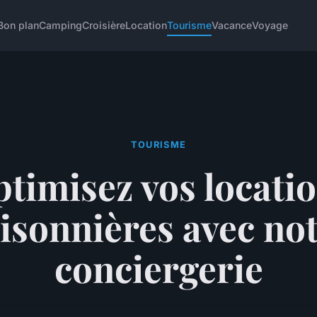
Bon plan
Camping
Croisière
Location
Tourisme
Vacance
Voyage
TOURISME
timisez vos locati
isonnières avec no
conciergerie