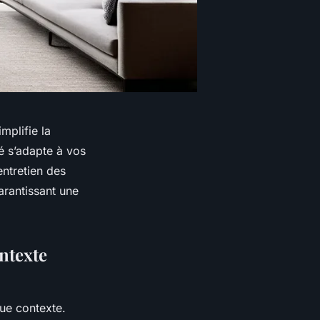
mplifie la
é s’adapte à vos
ntretien des
arantissant une
ontexte
que contexte.