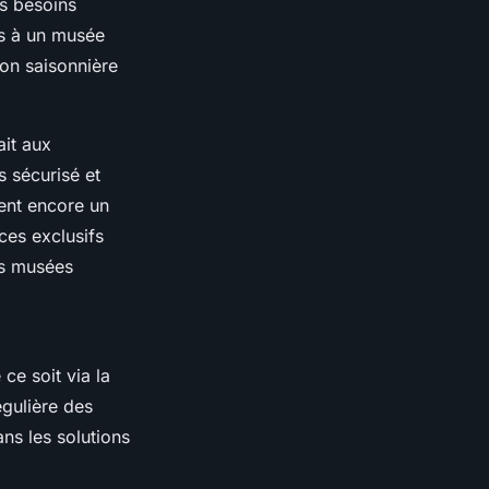
s besoins
uis à un musée
ion saisonnière
ait aux
s sécurisé et
ent encore un
ces exclusifs
es musées
ce soit via la
égulière des
ans les solutions