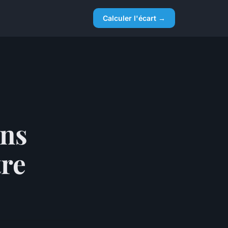
Calculer l'écart →
ons
tre