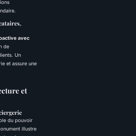
tions
ndaire.
ataires,
oactive avec
on de
ients. Un
ie et assure une
ecture et
ciergerie
le du pouvoir
onument illustre