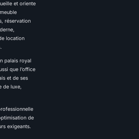
eille et oriente
mmeuble
s, réservation
oderne,
de location
.
en palais royal
ssi que l’office
ais et de ses
e de luxe,
professionnelle
ptimisation de
urs exigeants.