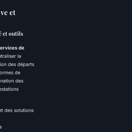
ve et
 et outils
ervices de
raliser la
tion des départs
eformes de
dination des
estations
et des solutions
a