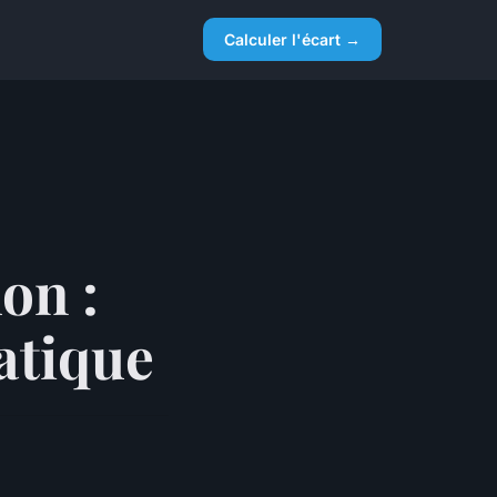
Calculer l'écart →
on :
atique