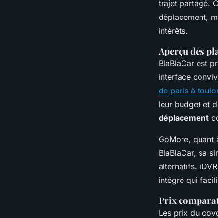
trajet partagé. 
déplacement, ma
intérêts.
Aperçu des pl
BlaBlaCar est p
interface conviv
de paris à toulo
leur budget et d
déplacement
co
GoMore, quant à 
BlaBlaCar, sa si
alternatifs. iDV
intégré qui facil
Prix comparati
Les prix du cov