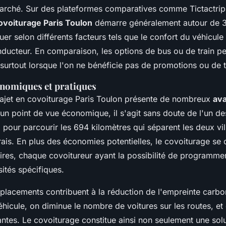
arché. Sur des plateformes comparatives comme Tictactrip
covoiturage Paris Toulon
démarre généralement autour de 3
uer selon différents facteurs tels que le confort du véhicule
nducteur. En comparaison, les options de bus ou de train p
surtout lorsque l'on ne bénéficie pas de promotions ou de t
nomiques et pratiques
rajet en covoiturage Paris Toulon présente de nombreux
av
'un point de vue économique, il s'agit sans doute de l'un d
pour parcourir les 694 kilomètres qui séparent les deux vill
rais. En plus des économies potentielles, le covoiturage se 
raires, chaque covoitureur ayant la possibilité de programm
ités spécifiques.
éplacements contribuent à la réduction de l'empreinte carbo
hicule, on diminue le nombre de voitures sur les routes, et
ntes. Le covoiturage constitue ainsi non seulement une sol