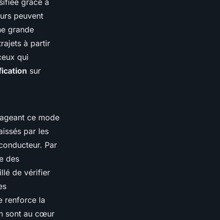
ifiée grâce à
eurs peuvent
ne grande
rajets à partir
ceux qui
fication
sur
isageant ce mode
aissés par les
 conducteur. Par
ce des
llé de vérifier
es
e renforce la
on sont au cœur