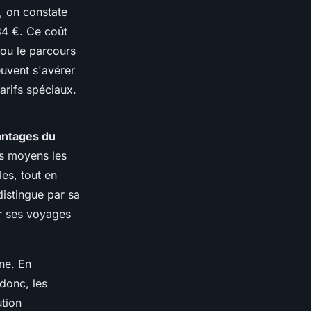
, on constate
4 €. Ce coût
 ou le parcours
euvent s'avérer
arifs spéciaux.
antages du
es moyens les
es, tout en
distingue par sa
er ses voyages
ne. En
 donc, les
ution