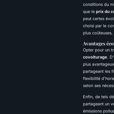
conditions du m
que le
prix du 
peut certes évol
choisi par le co
plus coûteuses, 
Avantages éco
Opter pour un t
covoiturage
. D
plus avantageux 
partageant les f
flexibilité d'ho
selon ses nécess
Enfin, de tels d
partageant un vé
émissions pollua