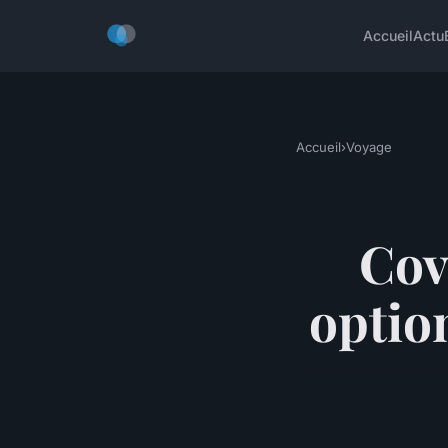
Accueil
Actu
Accueil
›
Voyage
Cov
optio