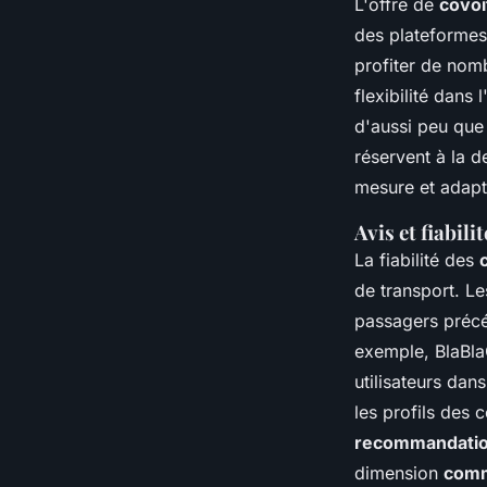
L'offre de
covoi
des plateformes
profiter de nom
flexibilité dans 
d'aussi peu que
réservent à la d
mesure et adapt
Avis et fiabil
La fiabilité des
de transport. Le
passagers précé
exemple, BlaBlaC
utilisateurs dans
les profils des 
recommandati
dimension
comm