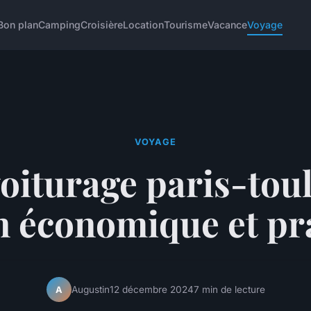
Bon plan
Camping
Croisière
Location
Tourisme
Vacance
Voyage
VOYAGE
oiturage paris-toul
n économique et pr
Augustin
12 décembre 2024
7 min de lecture
A