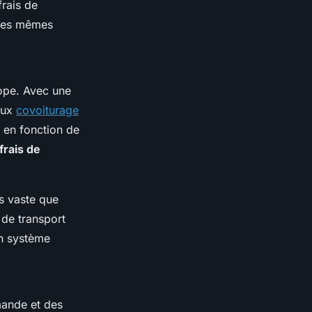
frais de
 les mêmes
rope. Avec une
meux
covoiturage
s en fonction de
frais de
ns vaste que
 de transport
un système
mande et des