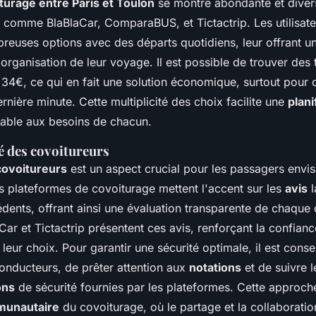
turage entre Paris et Toulon
se montre abondante et divers
 comme BlaBlaCar, ComparaBUS, et Tictactrip. Les utilisat
breuses options avec des départs quotidiens, leur offrant u
l'organisation de leur voyage. Il est possible de trouver des t
 34€, ce qui en fait une solution économique, surtout pour 
ernière minute. Cette multiplicité des choix facilite une
plani
able aux besoins de chacun.
ité des covoitureurs
covoitureurs
est un aspect crucial pour les passagers env
s plateformes de covoiturage mettent l'accent sur les
avis
l
dents, offrant ainsi une évaluation transparente de chaque
ar et Tictactrip présentent ces avis, renforçant la confian
 leur choix. Pour garantir une sécurité optimale, il est consei
conducteurs, de prêter attention aux
notations
et de suivre l
ons
de sécurité fournies par les plateformes. Cette approch
unautaire
du covoiturage, où le partage et la collaborati